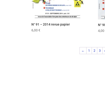
N° 91 – 2014 revue papier
N° 9
6,00
€
4,00
←
1
2
3