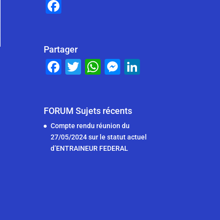
F
a
c
e
Partager
F
T
W
M
Li
b
a
wi
h
e
n
o
c
tt
at
ss
k
o
e
er
s
e
e
FORUM Sujets récents
k
b
A
n
dI
Compte rendu réunion du
27/05/2024 sur le statut actuel
o
p
g
n
d’ENTRAINEUR FEDERAL
o
p
er
k