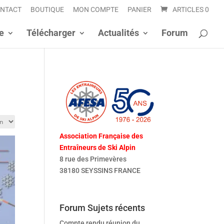
NTACT
BOUTIQUE
MON COMPTE
PANIER
ARTICLES 0
e
Télécharger
Actualités
Forum
Association Française des
Entraîneurs de Ski Alpin
8 rue des Primevères
38180 SEYSSINS FRANCE
+33 6 89 33 14 47
Forum Sujets récents
Compte rendu réunion du