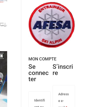
MON COMPTE
Se
S’inscri
connec
re
ter
Adress
Identifi
e e-
ant ou