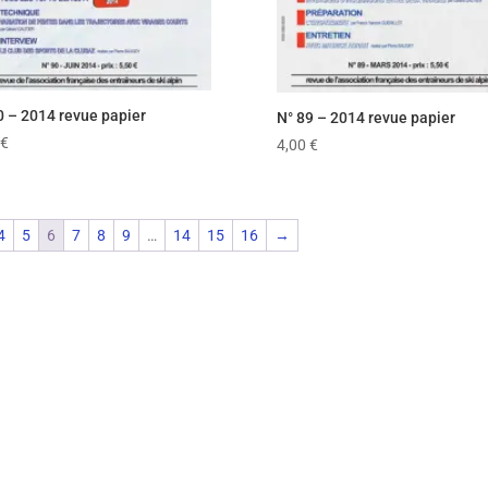
0 – 2014 revue papier
N° 89 – 2014 revue papier
€
4,00
€
4
5
6
7
8
9
…
14
15
16
→