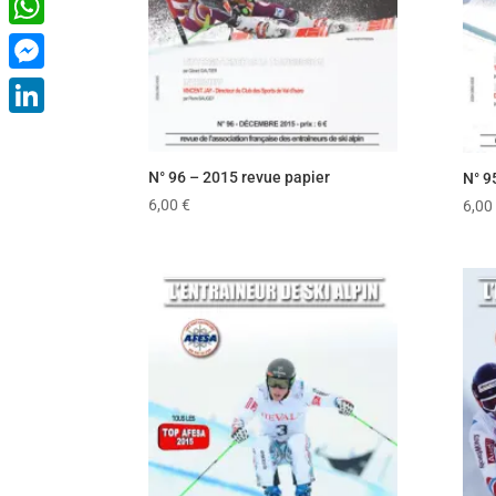
WhatsApp
Messenger
LinkedIn
N° 96 – 2015 revue papier
N° 9
6,00
€
6,00