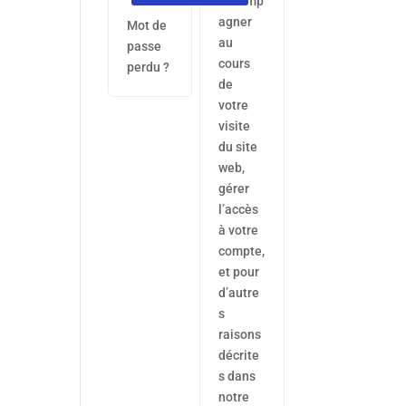
accomp
agner
Mot de
au
passe
cours
perdu ?
de
votre
visite
du site
web,
gérer
l’accès
à votre
compte,
et pour
d’autre
s
raisons
décrite
s dans
notre