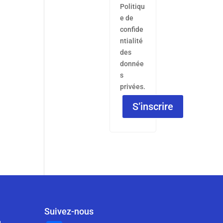
Politiqu
e de
confide
ntialité
des
donnée
s
privées.
S’inscrire
Suivez-nous