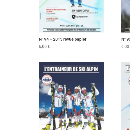
N° 94 – 2015 revue papier
N° 9
6,00
€
6,00