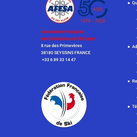
Qu
Association Française
des Entraîneurs de Ski Alpin
8 rue des Primevères
Ad
38180 SEYSSINS FRANCE
+33 6 89 33 14 47
Re
Té