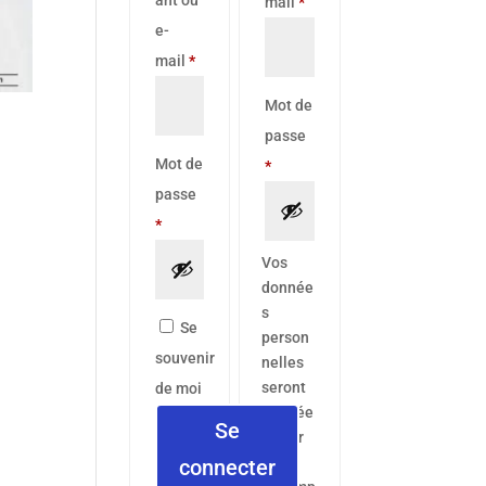
Obligatoire
mail
*
e-
Obligatoire
mail
*
Mot de
passe
Mot de
Obligatoire
*
passe
Obligatoire
*
Vos
donnée
s
Se
person
souvenir
nelles
seront
de moi
utilisée
Se
s pour
vous
connecter