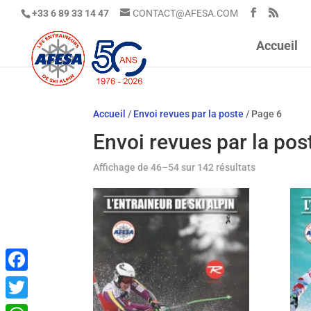
+33 6 89 33 14 47
CONTACT@AFESA.COM
Accueil
Accueil
/
Envoi revues par la poste
/ Page 6
Envoi revues par la pos
Trié
Affichage de 46–54 sur 142 résultats
du
plus
récent
au
plus
ancien
Facebook
Twitter