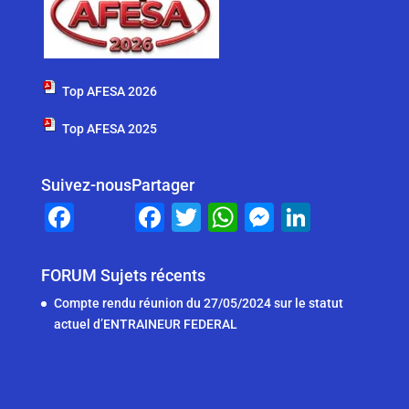
Top AFESA 2026
Top AFESA 2025
Suivez-nous
Partager
F
F
T
W
M
Li
a
a
wi
h
e
n
c
c
tt
at
ss
k
FORUM Sujets récents
e
e
er
s
e
e
Compte rendu réunion du 27/05/2024 sur le statut
b
b
A
n
dI
actuel d’ENTRAINEUR FEDERAL
o
o
p
g
n
o
o
p
er