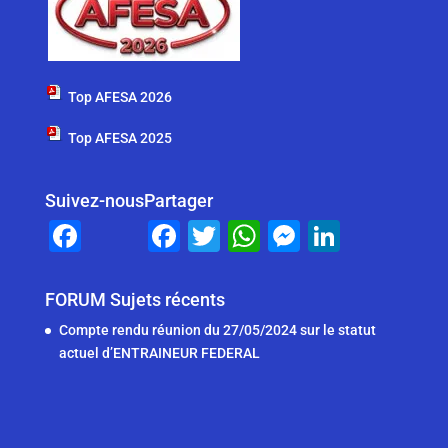
Top AFESA 2026
Top AFESA 2025
Suivez-nous
Partager
F
F
T
W
M
Li
a
a
wi
h
e
n
c
c
tt
at
ss
k
FORUM Sujets récents
e
e
er
s
e
e
Compte rendu réunion du 27/05/2024 sur le statut
b
b
A
n
dI
actuel d’ENTRAINEUR FEDERAL
o
o
p
g
n
o
o
p
er