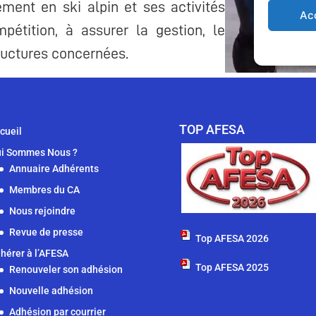
TOP AFESA
cueil
i Sommes Nous ?
Annuaire Adhérents
Membres du CA
Nous rejoindre
Revue de presse
Top AFESA 2026
hérer à l’AFESA
Top AFESA 2025
Renouveler son adhésion
Nouvelle adhésion
Adhésion par courrier