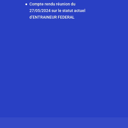
b
A
n
dI
Compte rendu réunion du
27/05/2024 sur le statut actuel
o
p
g
n
d’ENTRAINEUR FEDERAL
o
p
er
k