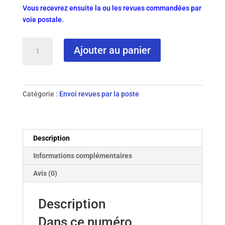
Vous recevrez ensuite la ou les revues commandées par
voie postale.
quantité
Ajouter au panier
de
N°
101
-
Catégorie :
Envoi revues par la poste
2017
revue
papier
Description
Informations complémentaires
Avis (0)
Description
Dans ce numéro