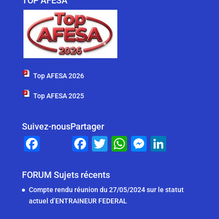
TOP AFESA
Top AFESA 2026
Top AFESA 2025
Suivez-nous
Partager
F
F
T
W
M
Li
a
a
wi
h
e
n
c
c
tt
at
ss
k
FORUM Sujets récents
e
e
er
s
e
e
Compte rendu réunion du 27/05/2024 sur le statut
b
b
A
n
dI
actuel d’ENTRAINEUR FEDERAL