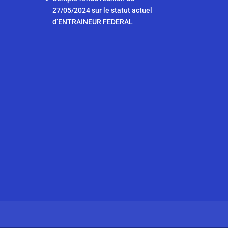
b
A
n
dI
27/05/2024 sur le statut actuel
o
p
g
n
d’ENTRAINEUR FEDERAL
o
p
er
k