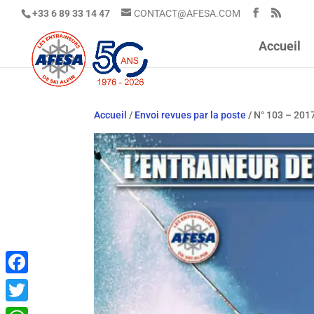
+33 6 89 33 14 47
CONTACT@AFESA.COM
Accueil
Accueil
/
Envoi revues par la poste
/ N° 103 – 201
Facebook
Twitter