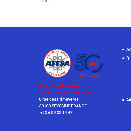
4,00
€
Ac
Qu
Association Française
des Entraîneurs de Ski Alpin
8 rue des Primevères
Ad
38180 SEYSSINS FRANCE
+33 6 89 33 14 47