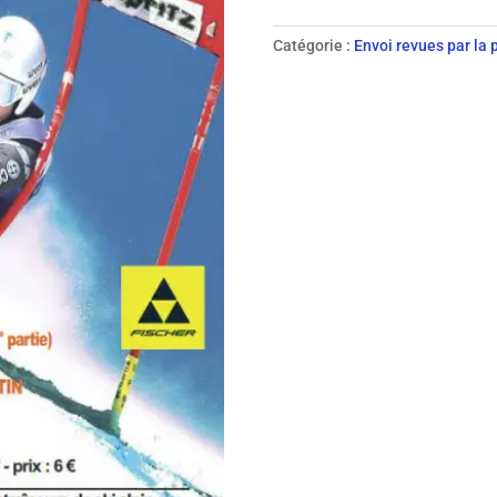
103
-
Catégorie :
Envoi revues par la 
2017
revue
papier