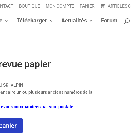
NTACT
BOUTIQUE
MON COMPTE
PANIER
ARTICLES 0
e
Télécharger
Actualités
Forum
revue papier
U SKI ALPIN
bancaire un ou plusieurs anciens numéros de la
s revues commandées par voie postale.
panier