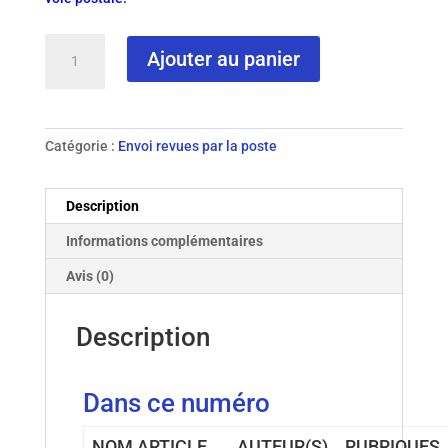
quantité
Ajouter au panier
de
N°
11
-
Catégorie :
Envoi revues par la poste
1994
revue
papier
Description
Informations complémentaires
Avis (0)
Description
Dans ce numéro
NOM ARTICLE
AUTEUR(S)
RUBRIQUES