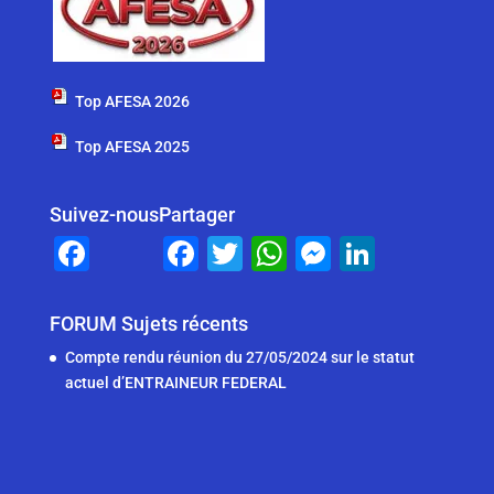
Top AFESA 2026
Top AFESA 2025
Suivez-nous
Partager
F
F
T
W
M
Li
a
a
wi
h
e
n
c
c
tt
at
ss
k
FORUM Sujets récents
e
e
er
s
e
e
Compte rendu réunion du 27/05/2024 sur le statut
b
b
A
n
dI
actuel d’ENTRAINEUR FEDERAL
o
o
p
g
n
o
o
p
er