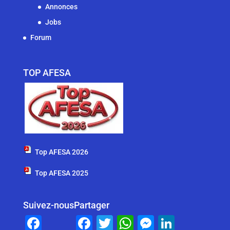
Annonces
Jobs
Forum
TOP AFESA
Top AFESA 2026
Top AFESA 2025
Suivez-nous
Partager
F
F
T
W
M
Li