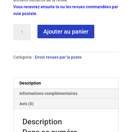
anciens numéros de la revue.
Vous recevrez ensuite la ou les revues commandées par
voie postale.
quantité
Ajouter au panier
de
N°
112
-
Catégorie :
Envoi revues par la poste
2020
revue
papier
Description
Informations complémentaires
Avis (0)
Description