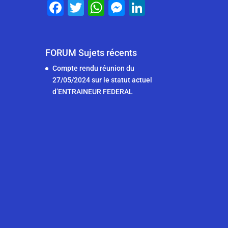
F
T
W
M
Li
b
a
wi
h
e
n
o
c
tt
at
ss
k
o
e
er
s
e
e
FORUM Sujets récents
k
b
A
n
dI
Compte rendu réunion du
27/05/2024 sur le statut actuel
o
p
g
n
d’ENTRAINEUR FEDERAL
o
p
er
k