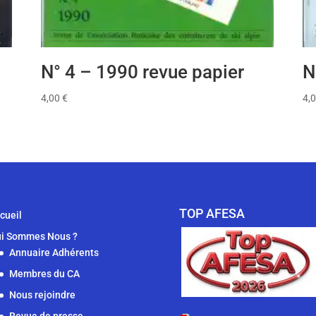
N° 4 – 1990 revue papier
N
4,00
€
4,
TOP AFESA
cueil
i Sommes Nous ?
Annuaire Adhérents
Membres du CA
Nous rejoindre