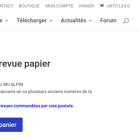
NTACT
BOUTIQUE
MON COMPTE
PANIER
ARTICLES 0
e
Télécharger
Actualités
Forum
revue papier
U SKI ALPIN
bancaire un ou plusieurs anciens numéros de la
s revues commandées par voie postale.
panier