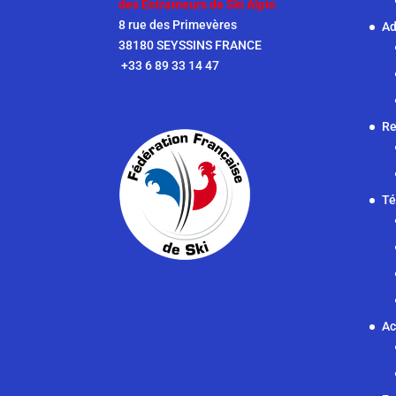
des Entraîneurs de Ski Alpin
8 rue des Primevères
Ad
38180 SEYSSINS FRANCE
+33 6 89 33 14 47
Re
Té
Ac