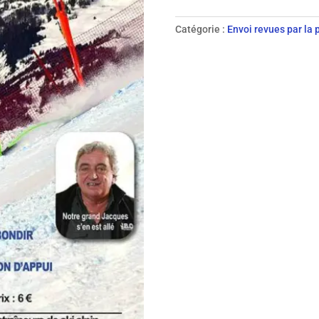
116
-
Catégorie :
Envoi revues par la 
2020
revue
papier