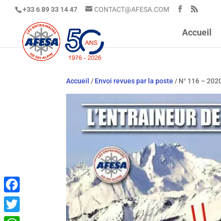
+33 6 89 33 14 47
CONTACT@AFESA.COM
Accueil
Accueil
/
Envoi revues par la poste
/ N° 116 – 202
Facebook
Twitter