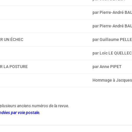
par Pierre-André B
par Pierre-André B
ER UN ÉCHEC
par Guillaume PELL
N
par Loïc LE QUELLEC
UR LA POSTURE
par Anne PIPET
Hommage à Jacques 
plusieurs anciens numéros de la revue.
dées par voie postale.