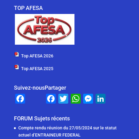
TOP AFESA
Top AFESA 2026
Top AFESA 2025
Suivez-nous
Partager
F
F
T
W
M
Li
a
a
wi
h
e
n
c
c
tt
at
ss
k
FORUM Sujets récents
e
e
er
s
e
e
Compte rendu réunion du 27/05/2024 sur le statut
b
b
A
n
dI
actuel d’ENTRAINEUR FEDERAL