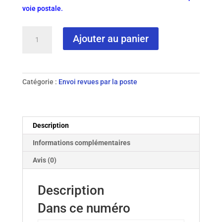
voie postale.
quantité
Ajouter au panier
de
N°
120-
2022
Catégorie :
Envoi revues par la poste
revue
papier
Description
Informations complémentaires
Avis (0)
Description
Dans ce numéro