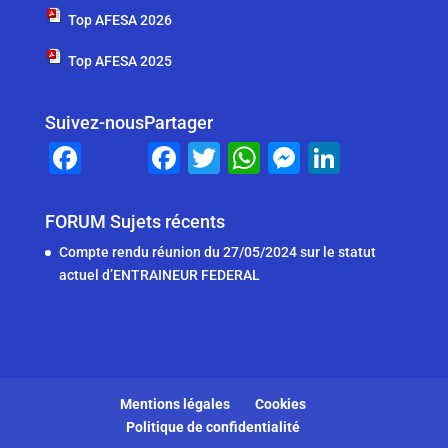
Top AFESA 2026
Top AFESA 2025
Suivez-nous
Partager
F
F
T
W
M
Li
a
a
wi
h
e
n
c
c
tt
at
ss
k
FORUM Sujets récents
e
e
er
s
e
e
Compte rendu réunion du 27/05/2024 sur le statut
b
b
A
n
dI
actuel d’ENTRAINEUR FEDERAL
o
o
p
g
n
o
o
p
er
k
k
Mentions légales
Cookies
Politique de confidentialité