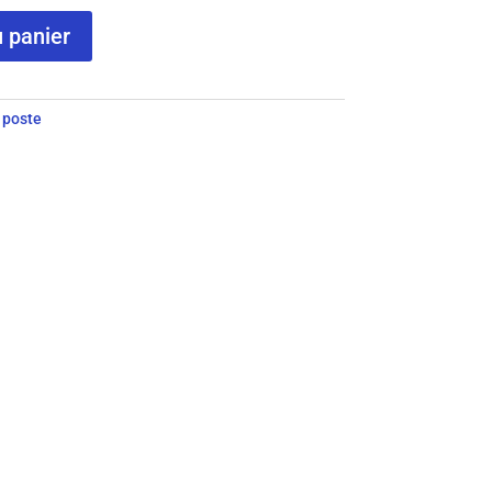
u panier
 poste