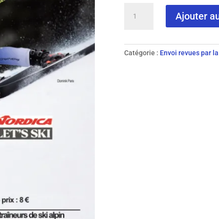
quantité
Ajouter a
de
N°
133-
2025
Catégorie :
Envoi revues par la
printemps
2025
revue
papier