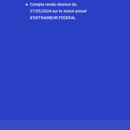
b
A
n
dI
Compte rendu réunion du
27/05/2024 sur le statut actuel
o
p
g
n
d’ENTRAINEUR FEDERAL
o
p
er
k