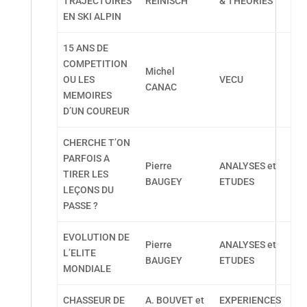
TRAJECTOIRES
REINISCH
& THEORIES
EN SKI ALPIN
15 ANS DE
COMPETITION
Michel
OU LES
VECU
CANAC
MEMOIRES
D’UN COUREUR
CHERCHE T’ON
PARFOIS A
Pierre
ANALYSES et
TIRER LES
BAUGEY
ETUDES
LEÇONS DU
PASSE ?
EVOLUTION DE
Pierre
ANALYSES et
L’ELITE
BAUGEY
ETUDES
MONDIALE
CHASSEUR DE
A. BOUVET et
EXPERIENCES