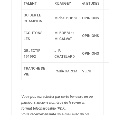
TALENT
P.BAUGEY
et ETUDES
GUIDER LE
Michel BOBBI
OPINIONS
CHAMPION
ECOUTONS
M. BOBBI et
OPINIONS
LES !
M. CALVAT
OBJECTIF
J. P.
OPINIONS
191992
CHATELARD
TRANCHE DE
Paule GARCIA
VECU
VIE
Vous pouvez acheter par carte bancaire un ou
plusieurs anciens numéros de la revue en
format téléchargeable (PDF).
Vous recevrez ensuite un e-mail avec un ou