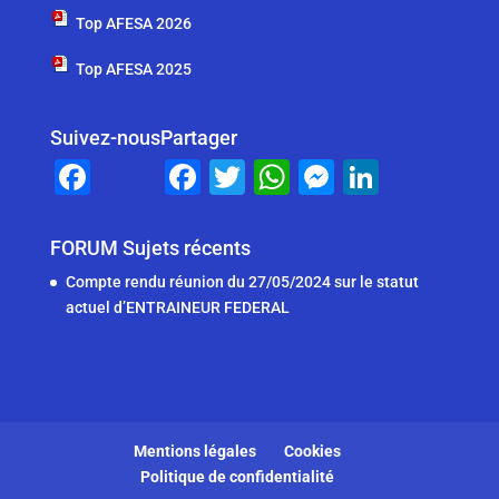
Top AFESA 2026
Top AFESA 2025
Suivez-nous
Partager
F
F
T
W
M
Li
a
a
wi
h
e
n
c
c
tt
at
ss
k
FORUM Sujets récents
e
e
er
s
e
e
Compte rendu réunion du 27/05/2024 sur le statut
b
b
A
n
dI
actuel d’ENTRAINEUR FEDERAL
o
o
p
g
n
o
o
p
er
k
k
Mentions légales
Cookies
Politique de confidentialité