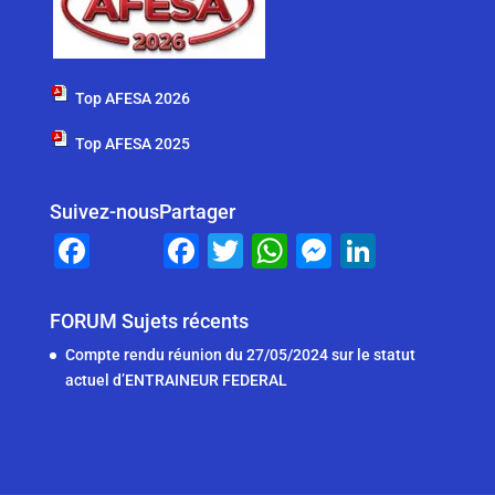
Top AFESA 2026
Top AFESA 2025
Suivez-nous
Partager
F
F
T
W
M
Li
a
a
wi
h
e
n
c
c
tt
at
ss
k
FORUM Sujets récents
e
e
er
s
e
e
Compte rendu réunion du 27/05/2024 sur le statut
b
b
A
n
dI
actuel d’ENTRAINEUR FEDERAL
o
o
p
g
n
o
o
p
er