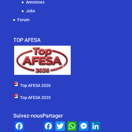
Annonces
Jobs
Forum
TOP AFESA
Top AFESA 2026
Top AFESA 2025
Suivez-nous
Partager
F
F
T
W
M
Li