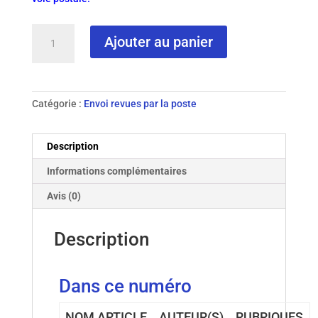
quantité
Ajouter au panier
de
N°
38
-
Catégorie :
Envoi revues par la poste
2001
revue
papier
Description
Informations complémentaires
Avis (0)
Description
Dans ce numéro
NOM ARTICLE
AUTEUR(S)
RUBRIQUES