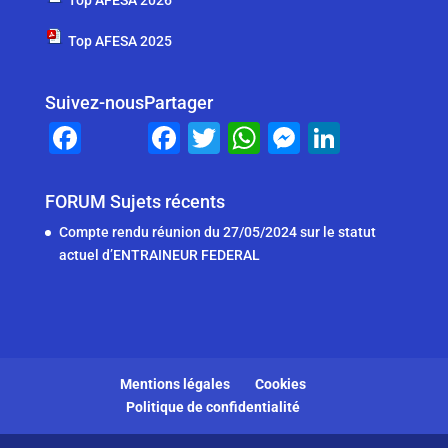
Top AFESA 2025
Suivez-nous
Partager
F
F
T
W
M
Li
a
a
wi
h
e
n
c
c
tt
at
ss
k
FORUM Sujets récents
e
e
er
s
e
e
Compte rendu réunion du 27/05/2024 sur le statut
b
b
A
n
dI
actuel d’ENTRAINEUR FEDERAL
o
o
p
g
n
o
o
p
er
k
k
Mentions légales
Cookies
Politique de confidentialité