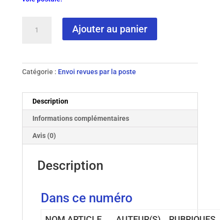
quantité
Ajouter au panier
de
N°
40
-
Catégorie :
Envoi revues par la poste
2001
revue
papier
Description
Informations complémentaires
Avis (0)
Description
Dans ce numéro
NOM ARTICLE
AUTEUR(S)
RUBRIQUES