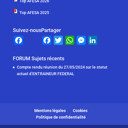
Top AFESA 2026
Top AFESA 2025
Suivez-nous
Partager
F
F
T
W
M
Li
a
a
wi
h
e
n
c
c
tt
at
ss
k
FORUM Sujets récents
e
e
er
s
e
e
Compte rendu réunion du 27/05/2024 sur le statut
b
b
A
n
dI
actuel d’ENTRAINEUR FEDERAL
o
o
p
g
n
o
o
p
er
k
k
Mentions légales
Cookies
Politique de confidentialité