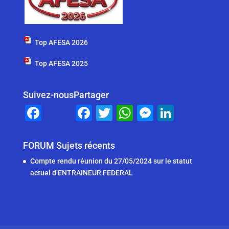
Top AFESA 2026
Top AFESA 2025
Suivez-nous
Partager
F
F
T
W
M
Li
a
a
wi
h
e
n
c
c
tt
at
ss
k
FORUM Sujets récents
e
e
er
s
e
e
Compte rendu réunion du 27/05/2024 sur le statut
b
b
A
n
dI
actuel d’ENTRAINEUR FEDERAL
o
o
p
g
n
o
o
p
er
k
k