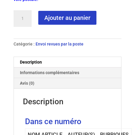
quantité
Ajouter au panier
de
N°
43
-
Catégorie :
Envoi revues par la poste
2002
revue
papier
Description
Informations complémentaires
Avis (0)
Description
Dans ce numéro
NOM ARTICLE
AUTEUR(S)
RUBRIQUES