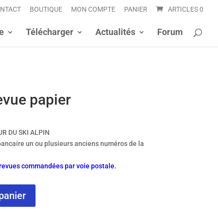
NTACT
BOUTIQUE
MON COMPTE
PANIER
ARTICLES 0
e
Télécharger
Actualités
Forum
evue papier
UR DU SKI ALPIN
bancaire un ou plusieurs anciens numéros de la
s revues commandées par voie postale.
panier