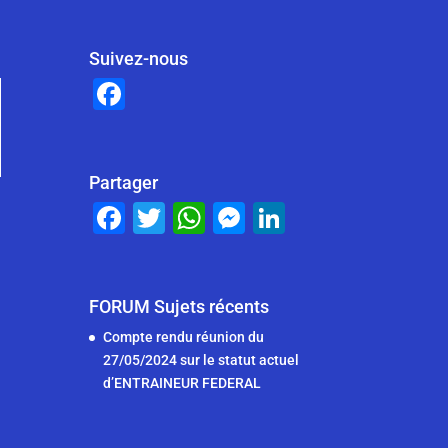
Suivez-nous
F
a
c
e
Partager
F
T
W
M
Li
b
a
wi
h
e
n
o
c
tt
at
ss
k
o
e
er
s
e
e
FORUM Sujets récents
k
b
A
n
dI
Compte rendu réunion du
27/05/2024 sur le statut actuel
o
p
g
n
d’ENTRAINEUR FEDERAL
o
p
er
k