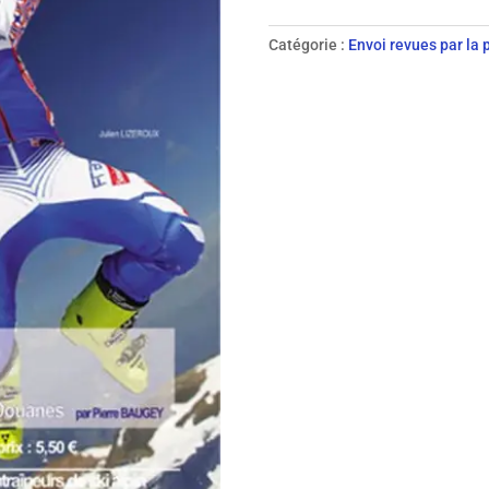
87
-
Catégorie :
Envoi revues par la 
2013
revue
papier