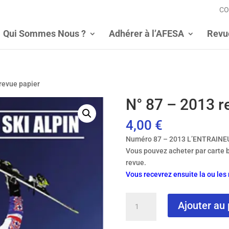
CO
Qui Sommes Nous ?
Adhérer à l’AFESA
Revu
 revue papier
N° 87 – 2013 r
4,00
€
Numéro 87 – 2013 L’ENTRAINE
Vous pouvez acheter par carte 
revue.
Vous recevrez ensuite la ou le
quantité
Ajouter au 
de
N°