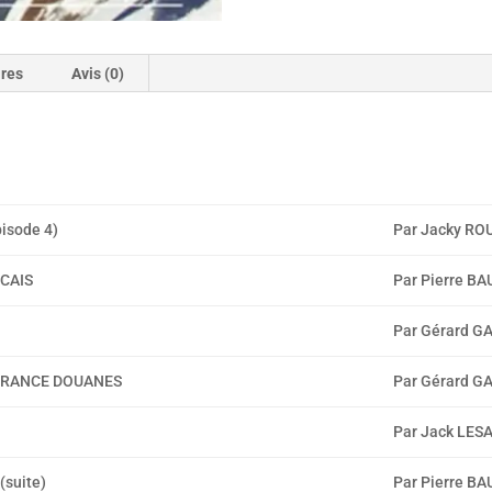
ires
Avis (0)
isode 4)
Par Jacky RO
CAIS
Par Pierre B
Par Gérard G
 FRANCE DOUANES
Par Gérard G
Par Jack LES
suite)
Par Pierre B