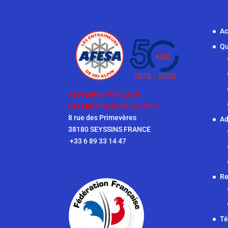
Ac
Qu
Association Française
des Entraîneurs de Ski Alpin
8 rue des Primevères
Ad
38180 SEYSSINS FRANCE
+33 6 89 33 14 47
Re
Té