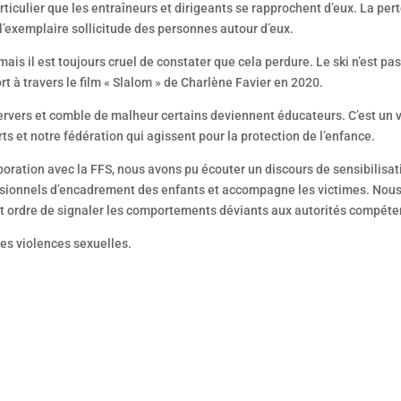
rticulier que les entraîneurs et dirigeants se rapprochent d’eux. La pert
l’exemplaire sollicitude des personnes autour d’eux.
is il est toujours cruel de constater que cela perdure. Le ski n’est pas à 
t à travers le film « Slalom » de Charlène Favier en 2020.
pervers et comble de malheur certains deviennent éducateurs. C’est un
rts et notre fédération qui agissent pour la protection de l’enfance.
oration avec la FFS, nous avons pu écouter un discours de sensibilisati
essionnels d’encadrement des enfants et accompagne les victimes. Nous s
et ordre de signaler les comportements déviants aux autorités compéte
les violences sexuelles.