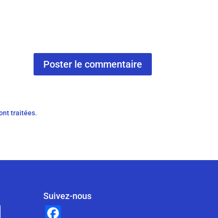
ont traitées
.
Suivez-nous
F