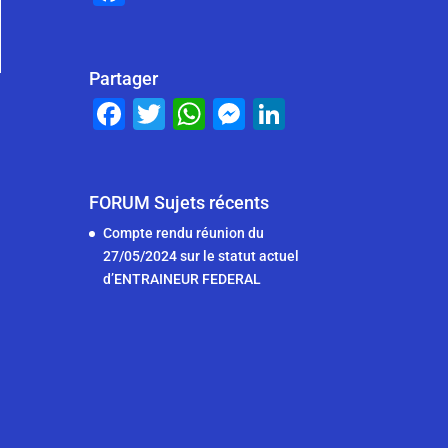
a
c
e
Partager
F
T
W
M
Li
b
a
wi
h
e
n
o
c
tt
at
ss
k
o
e
er
s
e
e
FORUM Sujets récents
k
b
A
n
dI
Compte rendu réunion du
27/05/2024 sur le statut actuel
o
p
g
n
d’ENTRAINEUR FEDERAL
o
p
er
k