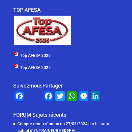
TOP AFESA
Top AFESA 2026
Top AFESA 2025
Suivez-nous
Partager
F
F
T
W
M
Li
a
a
wi
h
e
n
c
c
tt
at
ss
k
FORUM Sujets récents
e
e
er
s
e
e
Compte rendu réunion du 27/05/2024 sur le statut
actuel d’ENTRAINEUR FEDERAL