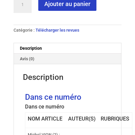
Ajouter au panier
de
N°
19
-
Catégorie :
Télécharger les revues
1996
Description
Avis (0)
Description
Dans ce numéro
Dans ce numéro
NOM ARTICLE
AUTEUR(S)
RUBRIQUES
Michel VION (2) :