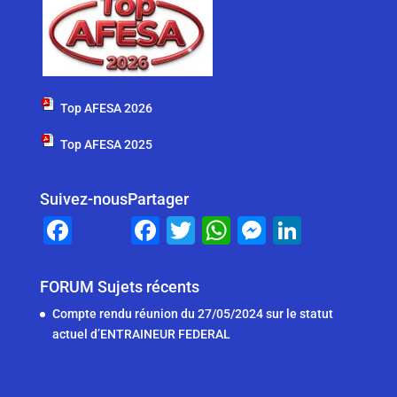
Top AFESA 2026
Top AFESA 2025
Suivez-nous
Partager
F
F
T
W
M
Li
a
a
wi
h
e
n
c
c
tt
at
ss
k
FORUM Sujets récents
e
e
er
s
e
e
Compte rendu réunion du 27/05/2024 sur le statut
b
b
A
n
dI
actuel d’ENTRAINEUR FEDERAL
o
o
p
g
n