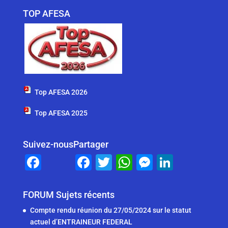
TOP AFESA
Top AFESA 2026
Top AFESA 2025
Suivez-nous
Partager
F
F
T
W
M
Li
a
a
wi
h
e
n
c
c
tt
at
ss
k
FORUM Sujets récents
e
e
er
s
e
e
Compte rendu réunion du 27/05/2024 sur le statut
b
b
A
n
dI
actuel d’ENTRAINEUR FEDERAL