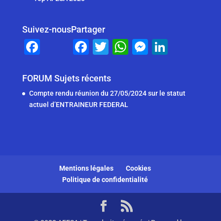
Suivez-nous
Partager
F
F
T
W
M
Li
a
a
wi
h
e
n
c
c
tt
at
ss
k
FORUM Sujets récents
e
e
er
s
e
e
Compte rendu réunion du 27/05/2024 sur le statut
b
b
A
n
dI
actuel d’ENTRAINEUR FEDERAL
o
o
p
g
n
o
o
p
er
k
k
Mentions légales
Cookies
Politique de confidentialité