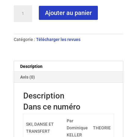
quantité
Ajouter au panier
de
N°
82
-
Catégorie :
Télécharger les revues
2012
Description
Avis (0)
Description
Dans ce numéro
Par
SKI, DANSE ET
Dominique
THEORIE
TRANSFERT
KELLER