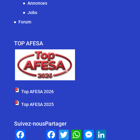
Annonces
Jobs
Forum
TOP AFESA
Top AFESA 2026
Top AFESA 2025
Suivez-nous
Partager
F
F
T
W
M
Li