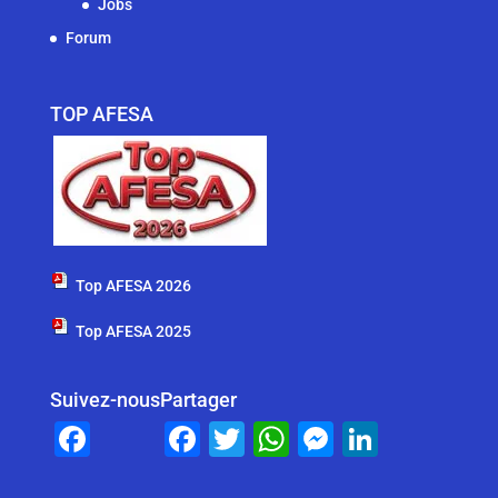
Jobs
Forum
TOP AFESA
Top AFESA 2026
Top AFESA 2025
Suivez-nous
Partager
F
F
T
W
M
Li
a
a
wi
h
e
n