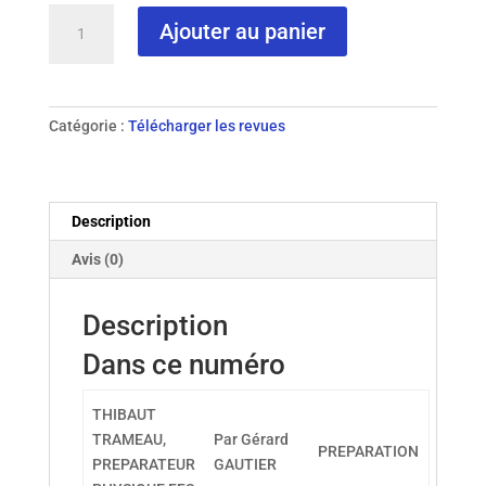
quantité
Ajouter au panier
de
N°
95
-
Catégorie :
Télécharger les revues
2015
Description
Avis (0)
Description
Dans ce numéro
THIBAUT
TRAMEAU,
Par Gérard
PREPARATION
PREPARATEUR
GAUTIER