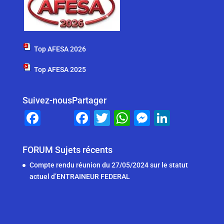
Top AFESA 2026
Top AFESA 2025
Suivez-nous
Partager
F
F
T
W
M
Li
a
a
wi
h
e
n
c
c
tt
at
ss
k
FORUM Sujets récents
e
e
er
s
e
e
Compte rendu réunion du 27/05/2024 sur le statut
b
b
A
n
dI
actuel d’ENTRAINEUR FEDERAL
o
o
p
g
n
o
o
p
er