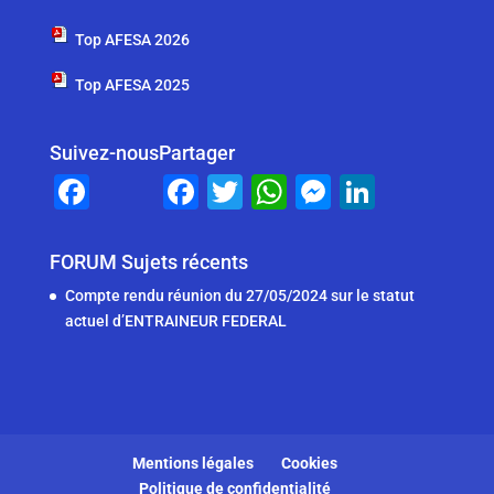
Top AFESA 2026
Top AFESA 2025
Suivez-nous
Partager
F
F
T
W
M
Li
a
a
wi
h
e
n
c
c
tt
at
ss
k
FORUM Sujets récents
e
e
er
s
e
e
Compte rendu réunion du 27/05/2024 sur le statut
b
b
A
n
dI
actuel d’ENTRAINEUR FEDERAL
o
o
p
g
n
o
o
p
er
k
k
Mentions légales
Cookies
Politique de confidentialité