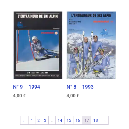
N° 9 – 1994
N° 8 – 1993
4,00
€
4,00
€
←
1
2
3
…
14
15
16
17
18
→