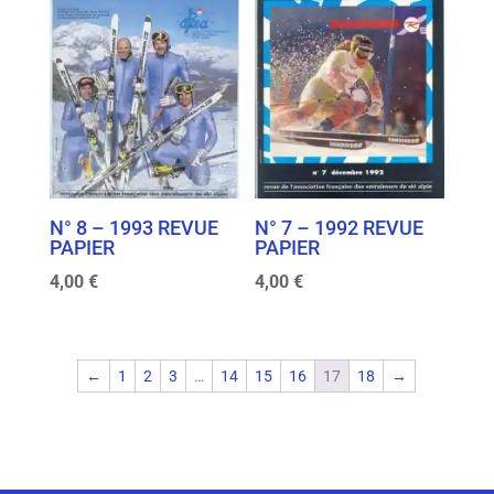
N° 8 – 1993 REVUE
N° 7 – 1992 REVUE
PAPIER
PAPIER
4,00
€
4,00
€
←
1
2
3
…
14
15
16
17
18
→