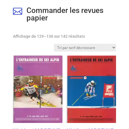
Commander les revues

papier
Trié
Affichage de 129–136 sur 142 résultats
par
prix
décroissant