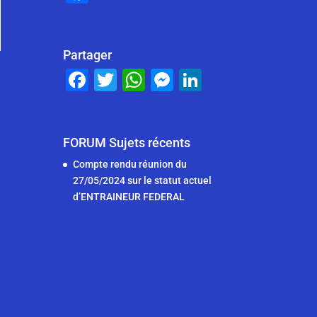
a
c
e
Partager
F
T
W
M
Li
b
a
wi
h
e
n
o
c
tt
at
ss
k
o
e
er
s
e
e
FORUM Sujets récents
k
b
A
n
dI
Compte rendu réunion du
27/05/2024 sur le statut actuel
o
p
g
n
d’ENTRAINEUR FEDERAL
o
p
er
k