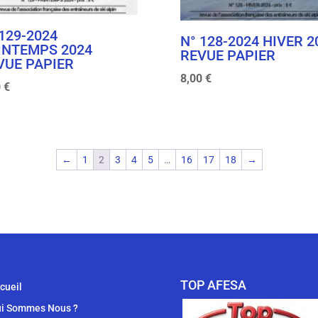
 129-2024
N° 128-2024 HIVER 2
INTEMPS 2024
REVUE PAPIER
VUE PAPIER
8,00
€
0
€
←
1
2
3
4
5
…
16
17
18
→
TOP AFESA
cueil
i Sommes Nous ?