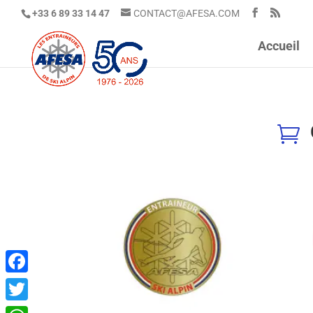
+33 6 89 33 14 47
CONTACT@AFESA.COM
Accueil

Facebook
Twitter