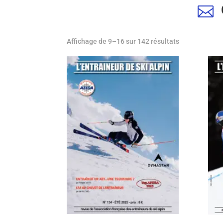

Trié
Affichage de 9–16 sur 142 résultats
par
prix
décroissant