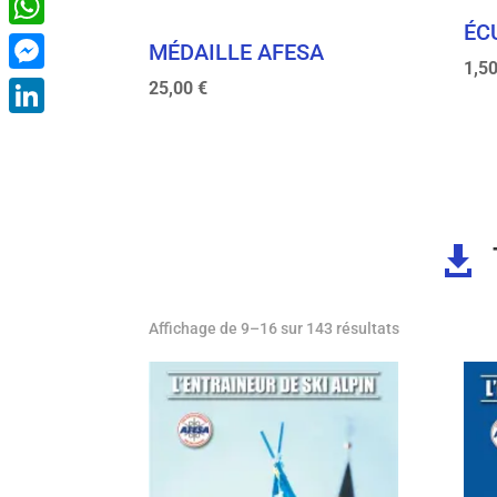
ÉC
WhatsApp
MÉDAILLE AFESA
1,5
25,00
€
Messenger
LinkedIn

Trié
Affichage de 9–16 sur 143 résultats
du
plus
récent
au
plus
ancien