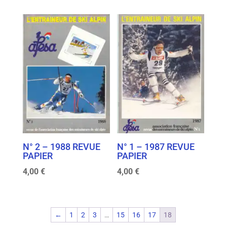
N° 2 – 1988 REVUE
N° 1 – 1987 REVUE
PAPIER
PAPIER
4,00
€
4,00
€
←
1
2
3
…
15
16
17
18