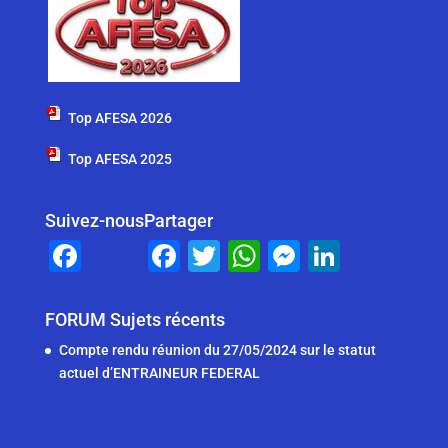
Top AFESA 2026
Top AFESA 2025
Suivez-nous
Partager
F
F
T
W
M
Li
a
a
wi
h
e
n
c
c
tt
at
ss
k
FORUM Sujets récents
e
e
er
s
e
e
Compte rendu réunion du 27/05/2024 sur le statut
b
b
A
n
dI
actuel d’ENTRAINEUR FEDERAL
o
o
p
g
n