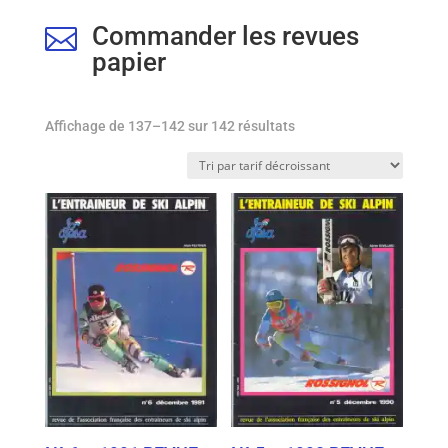
Commander les revues

papier
Trié
Affichage de 137–142 sur 142 résultats
par
prix
décroissant